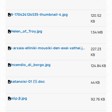
9-170424124535-thumbnail-4.jpg
120.52
KB
Helen_of_Troy.jpg
1.54 MB
i-arxaia-elliniki-mousiki-den-exei-xathei.jpeg
227.23
KB
Incendio_di_borgo.jpg
124.84 KB
katanoisi-01 (1).doc
44 KB
αόρ.β.jpg
92.76 KB