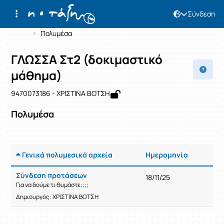
Σύνδεση
Μάθημα : ΓΛΩΣΣΑ Στ2 (δοκιμαστικό 
Κωδικός : 9470073186
Αρχική Σελίδα
ΓΛΩΣΣΑ Στ2 (δοκιμαστικό μάθημα)
Πολυμέσα
ΓΛΩΣΣΑ Στ2 (δοκιμαστικό
μάθημα)
9470073186 - ΧΡΙΣΤΙΝΑ ΒΟΤΣΗ
Πολυμέσα
Γενικά πολυμεσικά αρχεία
Ημερομηνία
Ρυθμίσε
Σύνδεση προτάσεων
18/11/25
Για να δούμε τι θυμάστε;;;;
Δημιουργός: ΧΡΙΣΤΙΝΑ ΒΟΤΣΗ