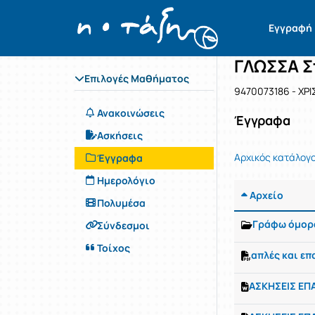
Μάθημα : 
Κωδικός :
Αρχική Σελίδα
Εγγραφή
ΓΛΩΣΣΑ Σ
Επιλογές Μαθήματος
9470073186 - ΧΡ
Ανακοινώσεις
Έγγραφα
Ασκήσεις
Αρχικός κατάλογ
Έγγραφα
Ημερολόγιο
Αρχείο
Πολυμέσα
Γράφω όμορ
Σύνδεσμοι
Τοίχος
απλές και επ
ΑΣΚΗΣΕΙΣ ΕΠ