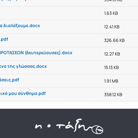
1.63 KB
να διαλέξουμε.docx
12.41 KB
.pdf
326.66 KB
ΠΡΟΤΑΣΕΩΝ (δευτερεύουσες).docx
12.27 KB
ενα της γλώσσας.docx
15.13 KB
άσεις.pdf
1.91 MB
δικό μου σύνθημα.pdf
358.12 KB