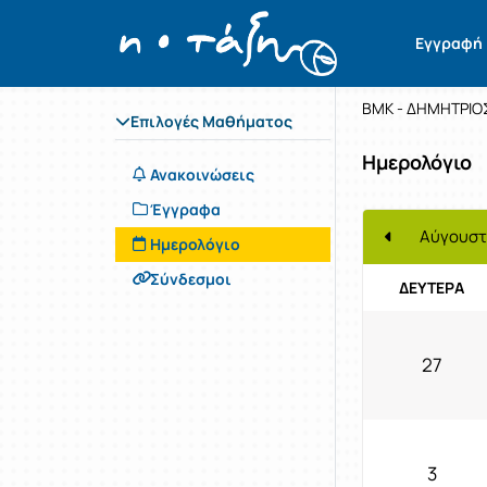
Μάθημα : 
Κωδικός : 
Εγγραφή
Β Λυκείο
ΒΜΚ - ΔΗΜΗΤΡΙΟ
Επιλογές Μαθήματος
Ημερολόγιο
Ανακοινώσεις
Έγγραφα
Αύγουστ
Ημερολόγιο
Σύνδεσμοι
ΔΕΥΤΈΡΑ
27
3