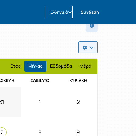
Ελληνικά
Σύνδεση
Έτος
Μήνας
Εβδομάδα
Μέρα
ΑΣΚΕΥΉ
ΣΆΒΒΑΤΟ
ΚΥΡΙΑΚΉ
31
1
2
7
8
9