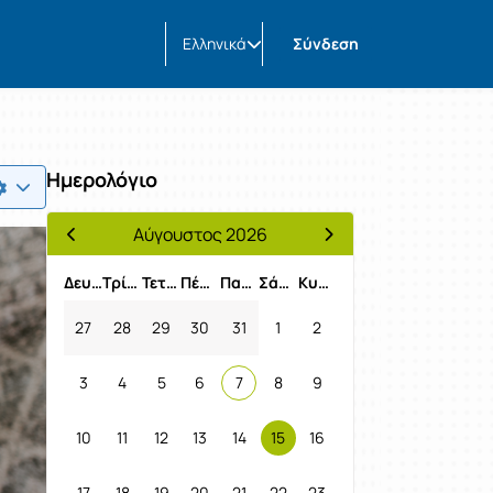
Ελληνικά
Σύνδεση
Ημερολόγιο
Αύγουστος 2026
Προηγούμενος Μήνας
Επόμενος Μήνας
Δευτέρα
Τρίτη
Τετάρτη
Πέμπτη
Παρασκευή
Σάββατο
Κυριακή
27
28
29
30
31
1
2
3
4
5
6
7
8
9
10
11
12
13
14
15
16
17
18
19
20
21
22
23