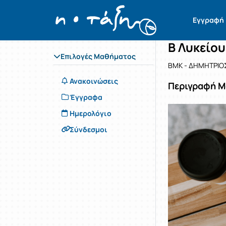
Μάθημα : 
Κωδικός : 
Αρχική Σελίδα
Εγγραφή
Β Λυκείο
Επιλογές Μαθήματος
ΒΜΚ - ΔΗΜΗΤΡΙΟ
Ανακοινώσεις
Περιγραφή 
Έγγραφα
Ημερολόγιο
Σύνδεσμοι