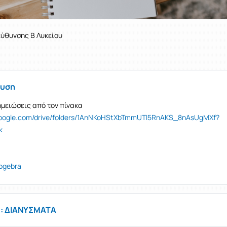
ύθυνσης Β Λυκείου
ευση
ημειώσεις από τον πίνακα
e.google.com/drive/folders/1AnNKoHStXbTmmUTI5RnAKS_8nAsUgMXf?
k
ogebra
1: ΔΙΑΝΥΣΜΑΤΑ