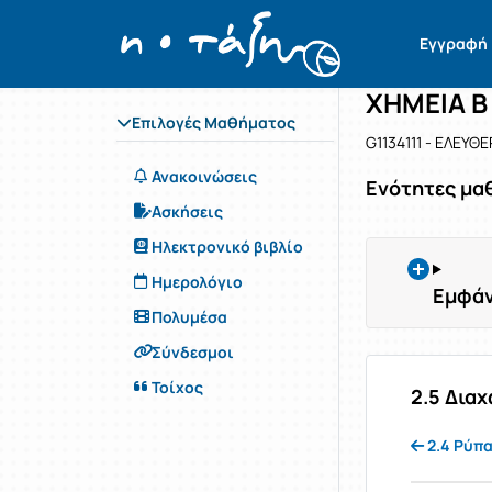
Μάθημα : 
Κωδικός : 
Αρχική Σελίδα
Εγγραφή
ΧΗΜΕΙΑ Β
Επιλογές Μαθήματος
G1134111 - ΕΛΕΥΘ
Ανακοινώσεις
Ενότητες μα
Ασκήσεις
Ηλεκτρονικό βιβλίο
Ημερολόγιο
Εμφάν
Πολυμέσα
Σύνδεσμοι
Τοίχος
2.5 Δια
2.4 Ρύπ