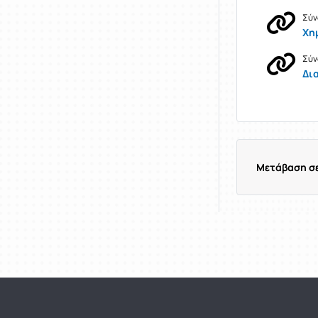
Σύν
Χη
Σύν
Δι
Μετάβαση σε