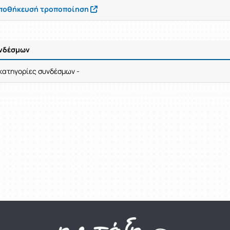
Αποθήκευσή τροποποίηση
υνδέσμων
γής / Αποτελέσματα
 κατηγορίες συνδέσμων -