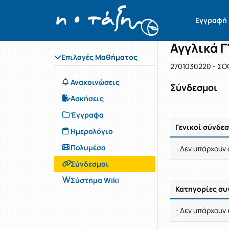
Μάθημα : Α
Κωδικός :
Αρχική Σελίδα
Εγγραφή
Αγγλικά Γ
Επιλογές Μαθήματος
2701030220 - ΣΟ
Ανακοινώσεις
Σύνδεσμοι
Ασκήσεις
Έγγραφα
Γενικοί σύνδε
Ημερολόγιο
Ρυθμίσεις επιλο
Πολυμέσα
- Δεν υπάρχουν 
Σύνδεσμοι
Σύστημα Wiki
Κατηγορίες σ
Ρυθμίσεις επιλο
- Δεν υπάρχουν