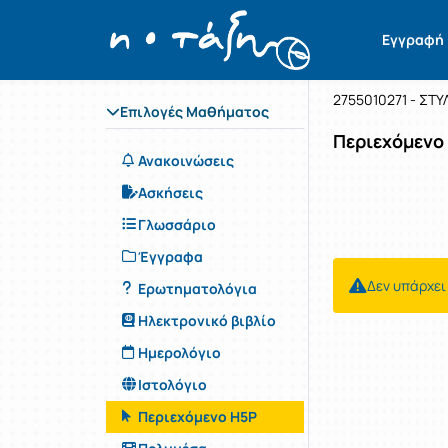
Μάθημα : 
Κωδικός : 
Εγγραφή
ΛΑΤΙΝΙΚΑ
2755010271 - ΣΤ
Επιλογές Μαθήματος
Περιεχόμενο
Ανακοινώσεις
Ασκήσεις
Γλωσσάριο
Έγγραφα
Δεν υπάρχει
Ερωτηματολόγια
Ηλεκτρονικό βιβλίο
Ημερολόγιο
Ιστολόγιο
Περιεχόμενο H5P