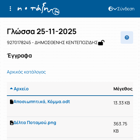
Σύνδεση
Μάθημα : Γλώσσα 25-11-2025
Κωδικός : 9270178245
Αρχική Σελίδα
Γλώσσα 25-11-2025
Έγγραφα
Γλώσσα 25-11-2025
9270178245 - ΔΗΜΟΣΘΕΝΗΣ ΚΕΝΤΕΠΟΖΙΔΗΣ
Έγγραφα
Αρχικός κατάλογος
Αρχείο
Μέγεθος
Αποσιωπητικά, Κόμμα.odt
13.33 KB
Δέλτα Ποταμού.png
363.75
KB