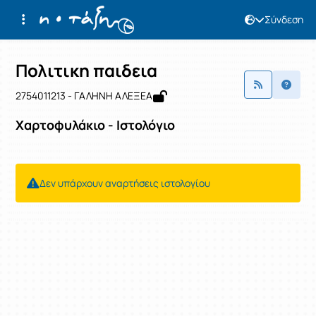
Σύνδεση
Μάθημα : Πολιτικη παιδεια
Κωδικός : 2754011213
Πολιτικη παιδεια
2754011213 - ΓΑΛΗΝΗ ΑΛΕΞΕΑ
Χαρτοφυλάκιο - Ιστολόγιο
Δεν υπάρχουν αναρτήσεις ιστολογίου