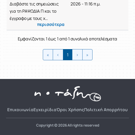
Ρυθμίσεις επιλογής / Αποτελέσμ
Διαβάστε τις σημειώσεις
2026 - 11:16 π.μ.
για τη ΡΑΨΩΔΙΑ Π και το
έγγραφο με τους χ…
περισσότερα
Εμφανίζονται 1 έως 1 από 1 συνολικά αποτελέσματα
«
‹
1
›
»
Επικοινωνία
Εγχειρίδια
Όροι Χρήσης
Πολιτική Απορρήτου
Copyright © 2026 All rights reserved