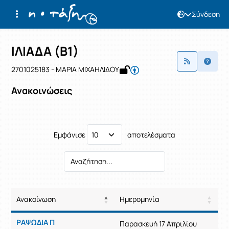
Σύνδεση
Μάθημα : ΙΛΙΑΔΑ (Β1)
Κωδικός : 2701025183
Αρχική Σελίδα
ΙΛΙΑΔΑ (Β1)
Ανακοινώσεις
ΙΛΙΑΔΑ (Β1)
2701025183 - ΜΑΡΙΑ ΜΙΧΑΗΛΙΔΟΥ
Ανακοινώσεις
Εμφάνισε
αποτελέσματα
Ανακοίνωση
Ημερομηνία
Ρυθμίσεις επιλογής / Αποτελέσμ
Ανακοίνωση
Ημερομηνία
ΡΑΨΩΔΙΑ Π
Παρασκευή 17 Απριλίου