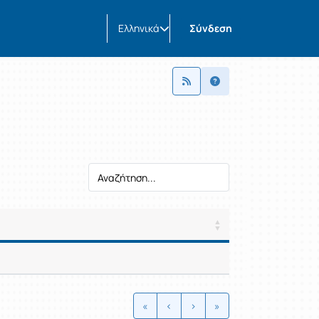
Ελληνικά
Σύνδεση
γής / Αποτελέσματα
γής / Αποτελέσματα
«
‹
›
»