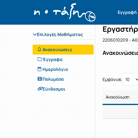
Μάθημα : 
Κωδικός :
Αρχική Σελίδα
Εγγραφή
Εργαστήρ
Επιλογές Μαθήματος
2206010209 - Α
Ανακοινώσεις
Ανακοινώσει
Έγγραφα
Ημερολόγιο
Πολυμέσα
Εμφάνισε
Σύνδεσμοι
Ανακοίνωση
Ανακοίνωση