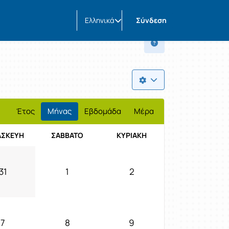
Ελληνικά
Σύνδεση
Έτος
Μήνας
Εβδομάδα
Μέρα
ΑΣΚΕΥΉ
ΣΆΒΒΑΤΟ
ΚΥΡΙΑΚΉ
31
1
2
7
8
9