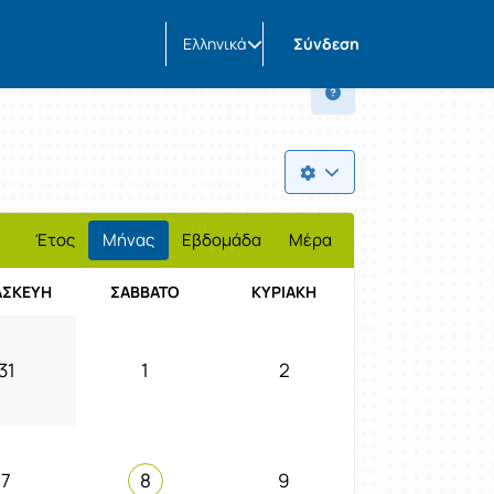
Ελληνικά
Σύνδεση
Έτος
Μήνας
Εβδομάδα
Μέρα
ΑΣΚΕΥΉ
ΣΆΒΒΑΤΟ
ΚΥΡΙΑΚΉ
31
1
2
7
8
9