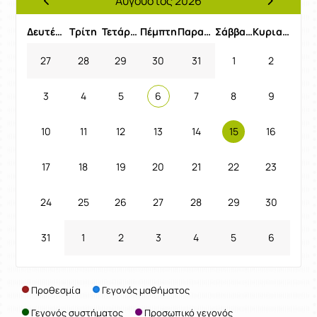
Αύγουστος 2026
Προηγούμενος Μήνας
Επόμενος 
Δευτέρα
Τρίτη
Τετάρτη
Πέμπτη
Παρασκευή
Σάββατο
Κυριακή
27
28
29
30
31
1
2
3
4
5
6
7
8
9
10
11
12
13
14
15
16
17
18
19
20
21
22
23
24
25
26
27
28
29
30
31
1
2
3
4
5
6
Προθεσμία
Γεγονός μαθήματος
Γεγονός συστήματος
Προσωπικό γεγονός