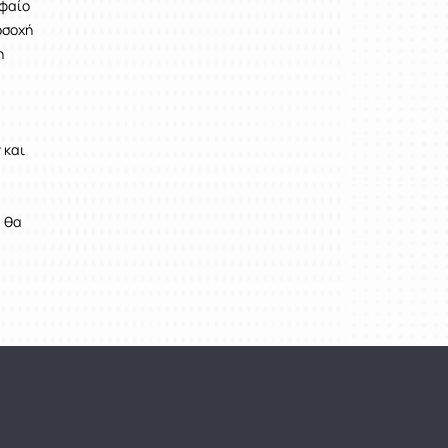
υφαίο
οσοχή
η
 και
τε.
0
 θα