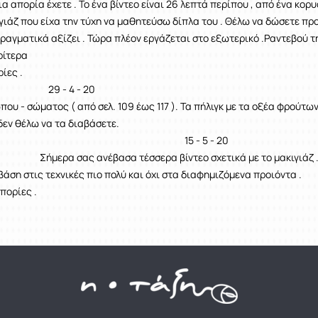
ια απορία έχετε . Το ένα βίντεο είναι 26 λεπτά περίπου , από ένα κορ
γιάζ που είχα την τύχη να μαθητεύσω δίπλα του . Θέλω να δώσετε πρ
 πραγματικά αξίζει . Τώρα πλέον εργάζεται στο εξωτερικό .Ραντεβού τ
ρίτερα
ίες .
4 - 20
υ - σώματος ( από σελ. 109 έως 117 ). Τα πήλιγκ με τα οξέα φρούτων
κό πήλιγκ δεν θέλω να τα διαβάσε
 - 5 - 2
ανέβασα τέσσερα βίντεο σχετικά με το μακιγιάζ .
άση στις τεχνικές πιο πολύ και όχι στα διαφημιζόμενα προιόντα .
υχόν απορίες .