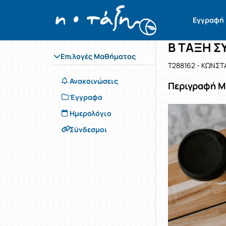
Μάθημα : 
Κωδικός :
Αρχική Σελίδα
Εγγραφή
Β ΤΑΞΗ Σ
Επιλογές Μαθήματος
T288162 - ΚΩΝΣ
Ανακοινώσεις
Περιγραφή 
Έγγραφα
Ημερολόγιο
Σύνδεσμοι