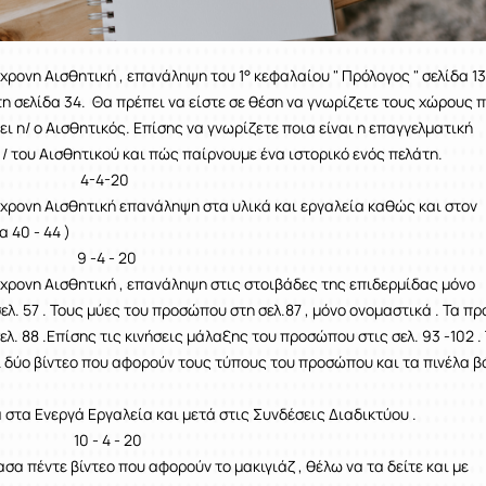
χρονη Αισθητική , επανάληψη του 1° κεφαλαίου " Πρόλογος " σελίδα 13
τη σελίδα 34. Θα πρέπει να είστε σε θέση να γνωρίζετε τους χώρους 
ι η/ ο Αισθητικός. Επίσης να γνωρίζετε ποια είναι η επαγγελματική
/ του Αισθητικού και πώς παίρνουμε ένα ιστορικό ενός πελάτη.
4-20
γχρονη Αισθητική επανάληψη στα υλικά και εργαλεία καθώς και στον
α 40 - 44 )
 - 20
γχρονη Αισθητική , επανάληψη στις στοιβάδες της επιδερμίδας μόνο
λ. 57 . Τους μύες του προσώπου στη σελ.87 , μόνο ονομαστικά . Τα πρ
λ. 88 .Επίσης τις κινήσεις μάλαξης του προσώπου στις σελ. 93 -102 .
 δύο βίντεο που αφορούν τους τύπους του προσώπου και τα πινέλα βά
 στα Ενεργά Εργαλεία και μετά στις Συνδέσεις Διαδικτύου .
4 - 20
α πέντε βίντεο που αφορούν το μακιγιάζ , θέλω να τα δείτε και με