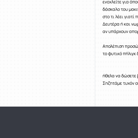
ενοχλείτε για όπο
δάσκαλο του μακι
στο τι λέει γιατί
Δευτέρα ή και νω
αν υπάρχουν απορ
29 - 
Απολέπιση προσώπο
το φυτι
15
Σήμερα σας 
ήθελα να δώσετε β
Σηζητάμε τ