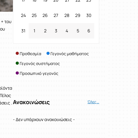
24
25
26
27
28
29
30
 + του
που
31
1
2
3
4
5
6
Προθεσμία
Γεγονός μαθήματος
Γεγονός συστήματος
Προσωπικό γεγονός
οϊόντα
 Τέλος
Ανακοινώσεις
Όλες...
σεις .
- Δεν υπάρχουν ανακοινώσεις -