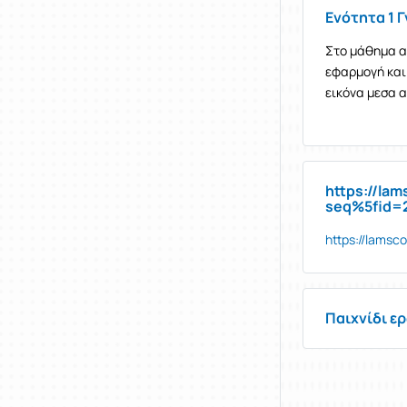
Ενότητα 1 
Στο μάθημα α
εφαρμογή και 
εικόνα μεσα 
https://la
seq%5fid=
https://lams
Παιχνίδι ε