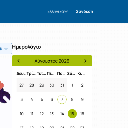
Ελληνικά
Σύνδεση
Ημερολόγιο
Αύγουστος 2026
Προηγούμενος Μήνας
Επόμενος Μήνας
Δευτέρα
Τρίτη
Τετάρτη
Πέμπτη
Παρασκευή
Σάββατο
Κυριακή
27
28
29
30
31
1
2
3
4
5
6
7
8
9
10
11
12
13
14
15
16
17
18
19
20
21
22
23