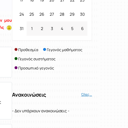
24
25
26
27
28
29
30
ων μου
κής
31
1
2
3
4
5
6
Προθεσμία
Γεγονός μαθήματος
Γεγονός συστήματος
Προσωπικό γεγονός
Ανακοινώσεις
Όλες...
ς
- Δεν υπάρχουν ανακοινώσεις -