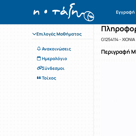
Μάθημα : 
Κωδικός : 
Αρχική Σελίδα
Εγγραφή
Πληροφορ
Επιλογές Μαθήματος
G1254114 - ΧΙΟΝΙ
Ανακοινώσεις
Περιγραφή 
Ημερολόγιο
Σύνδεσμοι
Τοίχος