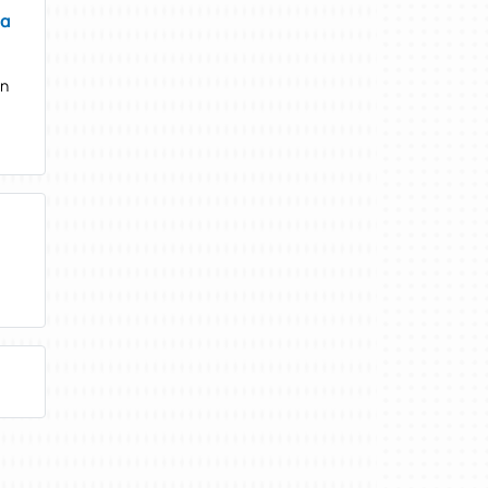
σα
νη