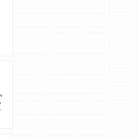
ον
η
ν