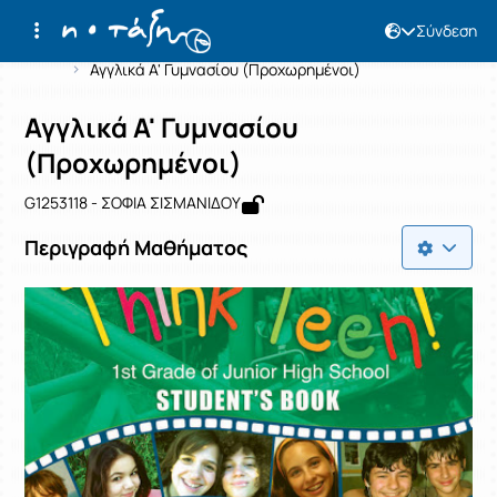
Σύνδεση
Μάθημα : Αγγλικά Α' Γυμνασίου (Προ
Κωδικός : G1253118
Αρχική Σελίδα
Αγγλικά Α' Γυμνασίου (Προχωρημένοι)
Αγγλικά Α' Γυμνασίου
(Προχωρημένοι)
G1253118 - ΣΟΦΙΑ ΣΙΣΜΑΝΙΔΟΥ
Περιγραφή Μαθήματος