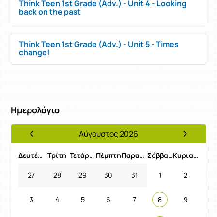
Think Teen 1st Grade (Adv.) - Unit 4 - Looking
back on the past
Think Teen 1st Grade (Adv.) - Unit 5 - Times
change!
Ημερολόγιο
Αύγουστος 2026
Προηγούμενος Μήνας
Επόμενος 
Δευτέρα
Τρίτη
Τετάρτη
Πέμπτη
Παρασκευή
Σάββατο
Κυριακή
27
28
29
30
31
1
2
3
4
5
6
7
8
9