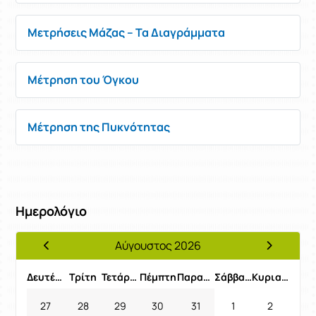
Μετρήσεις Μάζας – Τα Διαγράμματα
Μέτρηση του Όγκου
Μέτρηση της Πυκνότητας
Ημερολόγιο
Αύγουστος 2026
Προηγούμενος Μήνας
Επόμενος 
Δευτέρα
Τρίτη
Τετάρτη
Πέμπτη
Παρασκευή
Σάββατο
Κυριακή
27
28
29
30
31
1
2