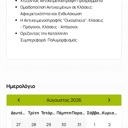
Χτίζοντας Αντικειμενοστραφή Προγράμματα
Ομαδοποίηση Αντικειμένων σε Κλάσεις:
Αφαιρετικότητα και Ενθυλάκωση
Η Αντικειμενοστραφής "Οικογένεια": Κλάσεις
- Πρόγονοι, Κλάσεις - Απόγονοι
Ορίζοντας την Κατάλληλη
Συμπεριφορά: Πολυμορφισμός
Ημερολόγιο
Αύγουστος 2026
Προηγούμενος Μήνας
Επόμενος 
Δευτέρα
Τρίτη
Τετάρτη
Πέμπτη
Παρασκευή
Σάββατο
Κυριακή
27
28
29
30
31
1
2