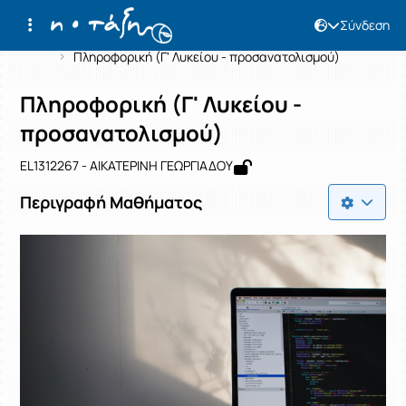
Σύνδεση
Μάθημα : Πληροφορική (Γ' Λυκείου -
Κωδικός : EL1312267
Αρχική Σελίδα
Πληροφορική (Γ' Λυκείου - προσανατολισμού)
Πληροφορική (Γ' Λυκείου -
προσανατολισμού)
EL1312267 - ΑΙΚΑΤΕΡΙΝΗ ΓΕΩΡΓΙΑΔΟΥ
Περιγραφή Μαθήματος