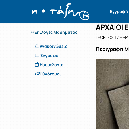
Μάθημα : 
Κωδικός : 
Αρχική Σελίδα
Εγγραφή
ΑΡΧΑΙΟΙ 
Επιλογές Μαθήματος
ΓΕΩΡΓΙΟΣ ΤΖΗΜΑ
Ανακοινώσεις
Περιγραφή 
Έγγραφα
Ημερολόγιο
Σύνδεσμοι