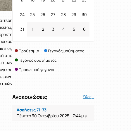
24
25
26
27
28
29
30
αίτερη
κείου,
31
1
2
3
4
5
6
ρρηκτη
ορικού
κτική,
Προθεσμία
Γεγονός μαθήματος
ιά από
Γεγονός συστήματος
μή των
ργικής
Προσωπικό γεγονός
ρωμένη
κτικών
Ανακοινώσεις
Όλες...
Ασκήσεις 71-73
Πέμπτη 30 Οκτωβρίου 2025 - 7:44 μ.μ.