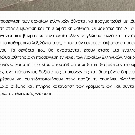
προσέγγιση των αρχαίων ελληνικών δύναται να πραγματωθεί με ιδι
αση στην εμψύχωση και τη βιωματική μάθηση. Οι μαθητές της Α΄ Λυ
νονται και βιωματικά την αρχαία ελληνική γλώσσα, αλλά και την ά
ε το καθημερινό λεξιλόγιο τους, αποκτούν ευχέρεια έκφρασης προφ
γου. Τα σενάρια που θα αναρτώνται έχουν στόχο μια εναλλα
πολυαισθητηριακή προσέγγιση εν γένει των Αρχαίων Ελληνικών. Μακρ
ανόνες και από τη στείρα αποστήθιση οι μαθητές θα βιώνουν τη δο
ών, αναπτύσσοντας δεξιότητες επικοινωνίας και δομημένης δημιου
ρέσουν να συνειδητοποιήσουν στην πράξη τι σημαίνει ολοκλη
υχία σκέψης και πλήρης κατανόηση των γραμματικών και συντα
αρχαίας ελληνικής γλώσσας.