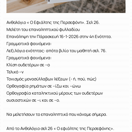
Ανθολόγιο « Ο Εφιάλτης της Περσεφόνη». Σελ 26.
Μελέτη του επαναληπτικού φυλλαδίου
Επανάληψη την Πάρασκευή 16-1-2026 στην 4η Ενότητα.
Γραμματικά φαινόμενα:
Λεξιλόγιο ενότητας: απότο βιλίο του μαθητή σελ. 76.
Γραμματικά φαινόμενα:
Κλίση ουδετέρων σε –ο
Τελικό –ν
Τονισμός μονοσύλλαβων λέξεων (- ή, πού, πώς)
Ορθογαφία ρημάτων σε –ίζω και –ώνω
Ορθογραφία καταληκτικού μέρους των ουδετέρων
ουσιαστικών σε –ι και σε –ο.
Να μελετήσουν το επαναληπτικό που κάναμε σήμερα.
Από το Ανθολόγιο σελ 26 « Ο εφιάλτης της Περσεφόνης».