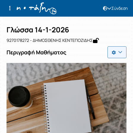
Σύνδεση
Μάθημα : Γλώσσα 14-1-2026
Κωδικός : 9270178272
Αρχική Σελίδα
Γλώσσα 14-1-2026
Γλώσσα 14-1-2026
9270178272 - ΔΗΜΟΣΘΕΝΗΣ ΚΕΝΤΕΠΟΖΙΔΗΣ
Περιγραφή Μαθήματος