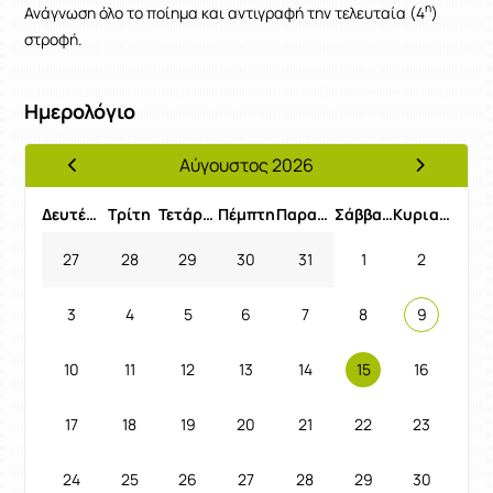
η
Ανάγνωση όλο το ποίημα και αντιγραφή την τελευταία (4
)
στροφή.
Ημερολόγιο
Αύγουστος 2026
Προηγούμενος Μήνας
Επόμενος 
Δευτέρα
Τρίτη
Τετάρτη
Πέμπτη
Παρασκευή
Σάββατο
Κυριακή
27
28
29
30
31
1
2
3
4
5
6
7
8
9
10
11
12
13
14
15
16
17
18
19
20
21
22
23
24
25
26
27
28
29
30