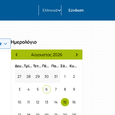
Ελληνικά
Σύνδεση
Ημερολόγιο
Αύγουστος 2026
Προηγούμενος Μήνας
Επόμενος Μήνας
Δευτέρα
Τρίτη
Τετάρτη
Πέμπτη
Παρασκευή
Σάββατο
Κυριακή
27
28
29
30
31
1
2
3
4
5
6
7
8
9
10
11
12
13
14
15
16
17
18
19
20
21
22
23