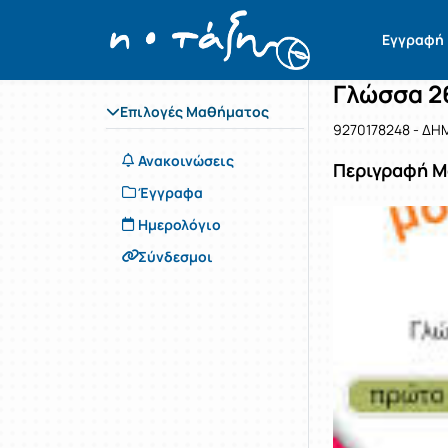
Μάθημα : 
Κωδικός :
Αρχική Σελίδα
Εγγραφή
Γλώσσα 2
Επιλογές Μαθήματος
9270178248 - Δ
Ανακοινώσεις
Περιγραφή 
Έγγραφα
Ημερολόγιο
Σύνδεσμοι