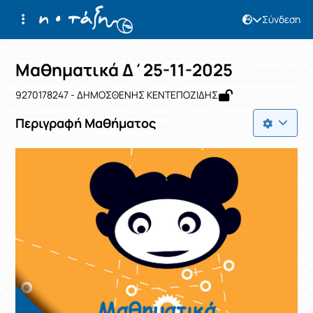
Σύνδεση
Μάθημα : Μαθηματικά Δ΄25-11-2025
Κωδικός : 9270178247
Αρχική Σελίδα
Μαθηματικά Δ΄25-11-2025
Μαθηματικά Δ΄25-11-2025
9270178247 - ΔΗΜΟΣΘΕΝΗΣ ΚΕΝΤΕΠΟΖΙΔΗΣ
Περιγραφή Μαθήματος