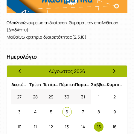
Ολοκληρώνουμε με τη διαίρεση. Θυμάμαι την επαλήθευση
(Δ=δΧπ+υ).
Μαθαίνω κριτήρια διαιρετότητας(2,5,10)
Ημερολόγιο
Αύγουστος 2026
Προηγούμενος Μήνας
Επόμενος 
Δευτέρα
Τρίτη
Τετάρτη
Πέμπτη
Παρασκευή
Σάββατο
Κυριακή
27
28
29
30
31
1
2
3
4
5
6
7
8
9
10
11
12
13
14
15
16