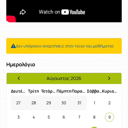
Δεν υπάρχουν αναρτήσεις στον τοίχο του μαθήματος
Ημερολόγιο
Αύγουστος 2026
Προηγούμενος Μήνας
Επόμενος 
Δευτέρα
Τρίτη
Τετάρτη
Πέμπτη
Παρασκευή
Σάββατο
Κυριακή
27
28
29
30
31
1
2
3
4
5
6
7
8
9