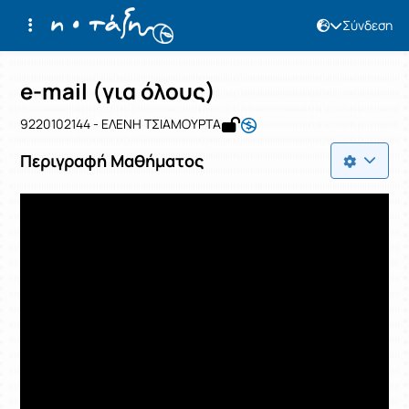
Σύνδεση
Μάθημα : e-mail (για όλους)
Κωδικός : 9220102144
Αρχική Σελίδα
e-mail (για όλους)
e-mail (για όλους)
9220102144 - ΕΛΕΝΗ ΤΣΙΑΜΟΥΡΤΑ
Περιγραφή Μαθήματος