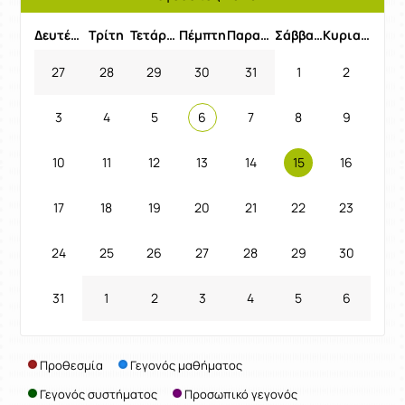
Προηγούμενος Μήνας
Επόμενος 
Δευτέρα
Τρίτη
Τετάρτη
Πέμπτη
Παρασκευή
Σάββατο
Κυριακή
27
28
29
30
31
1
2
3
4
5
6
7
8
9
10
11
12
13
14
15
16
17
18
19
20
21
22
23
24
25
26
27
28
29
30
31
1
2
3
4
5
6
Προθεσμία
Γεγονός μαθήματος
Γεγονός συστήματος
Προσωπικό γεγονός