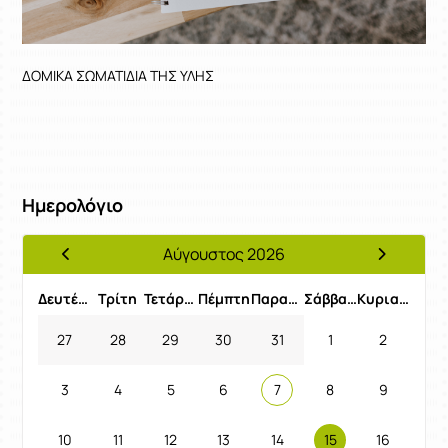
ΔΟΜΙΚΑ ΣΩΜΑΤΙΔΙΑ ΤΗΣ ΥΛΗΣ
Ημερολόγιο
Αύγουστος 2026
Προηγούμενος Μήνας
Επόμενος 
Δευτέρα
Τρίτη
Τετάρτη
Πέμπτη
Παρασκευή
Σάββατο
Κυριακή
27
28
29
30
31
1
2
3
4
5
6
7
8
9
10
11
12
13
14
15
16