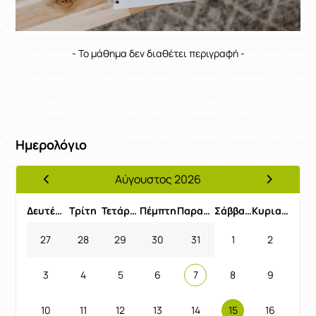
- Το μάθημα δεν διαθέτει περιγραφή -
Ημερολόγιο
Αύγουστος 2026
Προηγούμενος Μήνας
Επόμενος 
Δευτέρα
Τρίτη
Τετάρτη
Πέμπτη
Παρασκευή
Σάββατο
Κυριακή
27
28
29
30
31
1
2
3
4
5
6
7
8
9
10
11
12
13
14
15
16