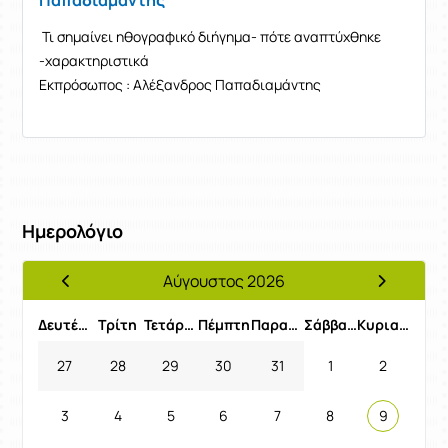
Παπαδιαμάντης
Τι σημαίνει ηθογραφικό διήγημα- πότε αναπτύχθηκε
-χαρακτηριστικά
Εκπρόσωπος : Αλέξανδρος Παπαδιαμάντης
Ημερολόγιο
Αύγουστος 2026
Προηγούμενος Μήνας
Επόμενος 
Δευτέρα
Τρίτη
Τετάρτη
Πέμπτη
Παρασκευή
Σάββατο
Κυριακή
27
28
29
30
31
1
2
3
4
5
6
7
8
9