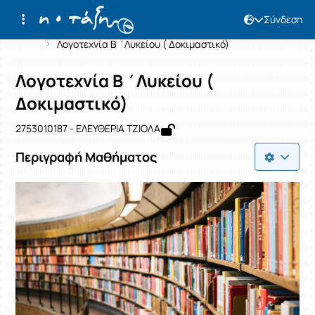
Σύνδεση
Μάθημα : Λογοτεχνία Β ΄Λυκείου ( Δο
Κωδικός : 2753010187
Αρχική Σελίδα
Λογοτεχνία Β ΄Λυκείου ( Δοκιμαστικό)
Λογοτεχνία Β ΄Λυκείου (
Δοκιμαστικό)
2753010187 - ΕΛΕΥΘΕΡΙΑ ΤΖΙΟΛΑ
Περιγραφή Μαθήματος