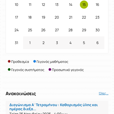
10
11
12
13
14
15
16
17
18
19
20
21
22
23
24
25
26
27
28
29
30
31
1
2
3
4
5
6
Προθεσμία
Γεγονός μαθήματος
Γεγονός συστήματος
Προσωπικό γεγονός
Ανακοινώσεις
Όλες...
Διαγώνισμα Α΄Τετραμήνου : Καθορισμός ύλης και
ημέρας διεξα...
Τρίτη 25 Νοεμβρίου 2025 - 4:00 μ.μ.