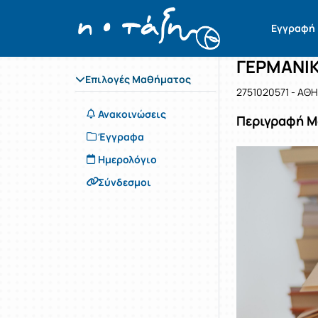
Μάθημα : 
Κωδικός : 
Αρχική Σελίδα
Εγγραφή
ΓΕΡΜΑΝΙΚ
Επιλογές Μαθήματος
2751020571 - ΑΘ
Ανακοινώσεις
Περιγραφή 
Έγγραφα
Ημερολόγιο
Σύνδεσμοι