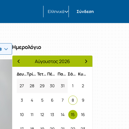
Ελληνικά
Σύνδεση
Ημερολόγιο
Αύγουστος 2026
Προηγούμενος Μήνας
Επόμενος Μήνας
Δευτέρα
Τρίτη
Τετάρτη
Πέμπτη
Παρασκευή
Σάββατο
Κυριακή
27
28
29
30
31
1
2
3
4
5
6
7
8
9
10
11
12
13
14
15
16
17
18
19
20
21
22
23