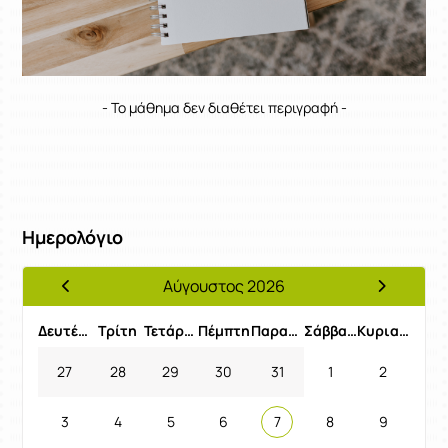
- Το μάθημα δεν διαθέτει περιγραφή -
Ημερολόγιο
Αύγουστος 2026
Προηγούμενος Μήνας
Επόμενος 
Δευτέρα
Τρίτη
Τετάρτη
Πέμπτη
Παρασκευή
Σάββατο
Κυριακή
27
28
29
30
31
1
2
3
4
5
6
7
8
9