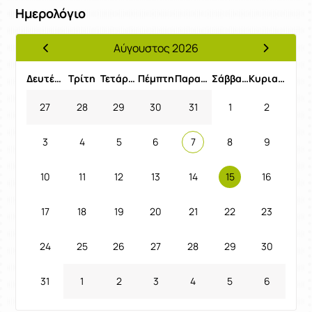
Ημερολόγιο
Αύγουστος 2026
Προηγούμενος Μήνας
Επόμενος 
Δευτέρα
Τρίτη
Τετάρτη
Πέμπτη
Παρασκευή
Σάββατο
Κυριακή
27
28
29
30
31
1
2
3
4
5
6
7
8
9
10
11
12
13
14
15
16
17
18
19
20
21
22
23
24
25
26
27
28
29
30
31
1
2
3
4
5
6