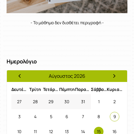
- Το μάθημα δεν διαθέτει περιγραφή -
Ημερολόγιο
Αύγουστος 2026
Προηγούμενος Μήνας
Επόμενος 
Δευτέρα
Τρίτη
Τετάρτη
Πέμπτη
Παρασκευή
Σάββατο
Κυριακή
27
28
29
30
31
1
2
3
4
5
6
7
8
9
10
11
12
13
14
15
16