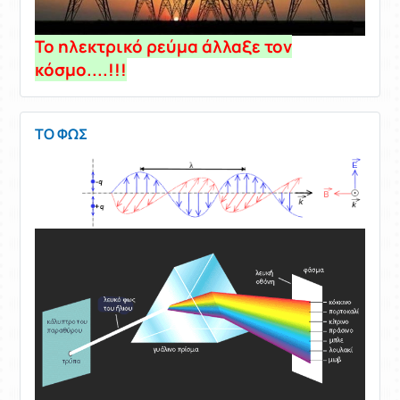
Το ηλεκτρικό ρεύμα άλλαξε τον
κόσμο....!!!
TΟ ΦΩΣ