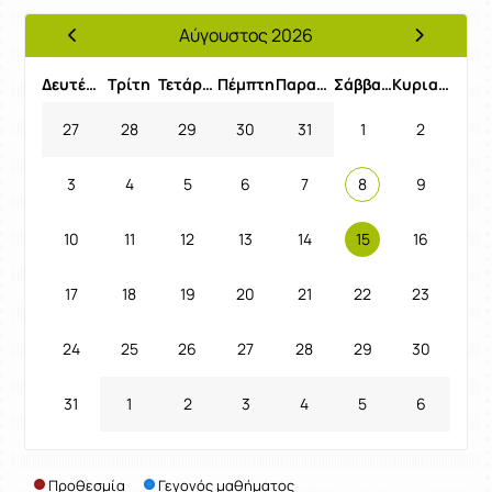
Αύγουστος 2026
Προηγούμενος Μήνας
Επόμενος 
Δευτέρα
Τρίτη
Τετάρτη
Πέμπτη
Παρασκευή
Σάββατο
Κυριακή
27
28
29
30
31
1
2
3
4
5
6
7
8
9
10
11
12
13
14
15
16
17
18
19
20
21
22
23
24
25
26
27
28
29
30
31
1
2
3
4
5
6
Προθεσμία
Γεγονός μαθήματος