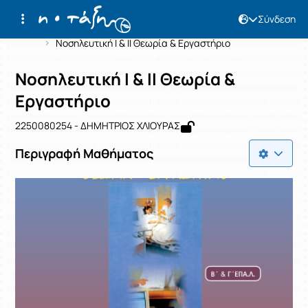
Σύνδεση
Μάθημα : Νοσηλευτική I & II Θεωρία 
Κωδικός : 2250080254
Αρχική Σελίδα
Νοσηλευτική I & II Θεωρία & Εργαστήριο
Νοσηλευτική I & II Θεωρία &
Εργαστήριο
2250080254 - ΔΗΜΗΤΡΙΟΣ ΧΛΙΟΥΡΑΣ
Περιγραφή Μαθήματος