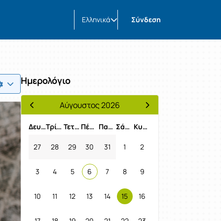
Ελληνικά
Σύνδεση
Ημερολόγιο
Αύγουστος 2026
Προηγούμενος Μήνας
Επόμενος Μήνας
Δευτέρα
Τρίτη
Τετάρτη
Πέμπτη
Παρασκευή
Σάββατο
Κυριακή
27
28
29
30
31
1
2
3
4
5
6
7
8
9
10
11
12
13
14
15
16
17
18
19
20
21
22
23