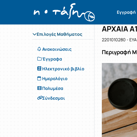
Μάθημα : 
Κωδικός :
Αρχική Σελίδα
Εγγραφή
ΑΡΧΑΙΑ Α
Επιλογές Μαθήματος
2201010280 - ΕΥΑ
Ανακοινώσεις
Περιγραφή 
Έγγραφα
Ηλεκτρονικό βιβλίο
Ημερολόγιο
Πολυμέσα
Σύνδεσμοι