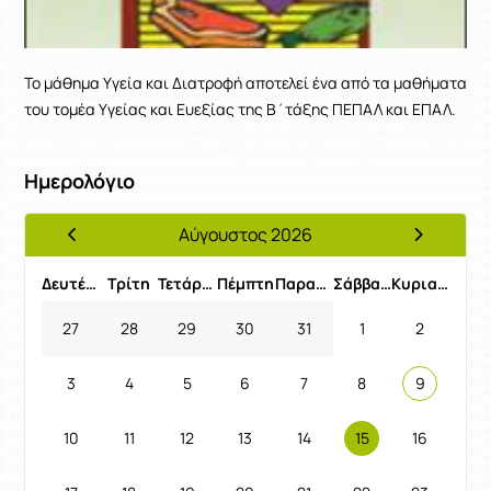
Το μάθημα Υγεία και Διατροφή αποτελεί ένα από τα μαθήματα
του τομέα Υγείας και Ευεξίας της Β΄τάξης ΠΕΠΑΛ και ΕΠΑΛ.
Ημερολόγιο
Αύγουστος 2026
Προηγούμενος Μήνας
Επόμενος 
Δευτέρα
Τρίτη
Τετάρτη
Πέμπτη
Παρασκευή
Σάββατο
Κυριακή
27
28
29
30
31
1
2
3
4
5
6
7
8
9
10
11
12
13
14
15
16