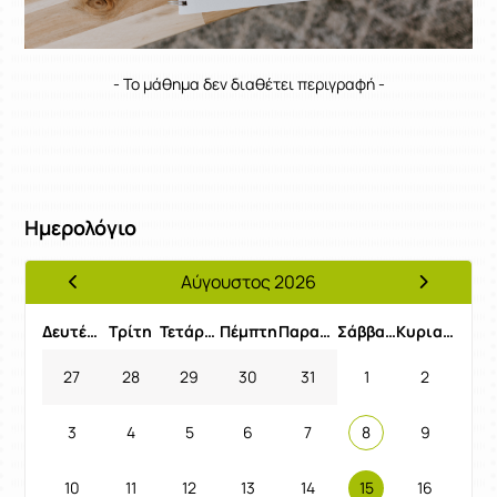
- Το μάθημα δεν διαθέτει περιγραφή -
Ημερολόγιο
Αύγουστος 2026
Προηγούμενος Μήνας
Επόμενος 
Δευτέρα
Τρίτη
Τετάρτη
Πέμπτη
Παρασκευή
Σάββατο
Κυριακή
27
28
29
30
31
1
2
3
4
5
6
7
8
9
10
11
12
13
14
15
16