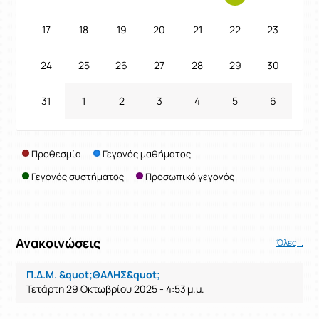
17
18
19
20
21
22
23
24
25
26
27
28
29
30
31
1
2
3
4
5
6
Προθεσμία
Γεγονός μαθήματος
Γεγονός συστήματος
Προσωπικό γεγονός
Ανακοινώσεις
Όλες...
Π.Δ.Μ. &quot;ΘΑΛΗΣ&quot;
Τετάρτη 29 Οκτωβρίου 2025 - 4:53 μ.μ.