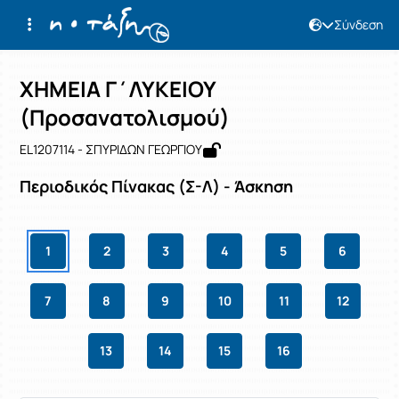
Σύνδεση
Μάθημα : ΧΗΜΕΙΑ Γ΄ΛΥΚΕΙΟΥ (Προσα
Κωδικός : EL1207114
ΧΗΜΕΙΑ Γ΄ΛΥΚΕΙΟΥ
(Προσανατολισμού)
EL1207114 - ΣΠΥΡΙΔΩΝ ΓΕΩΡΓΙΟΥ
Περιοδικός Πίνακας (Σ-Λ) - Άσκηση