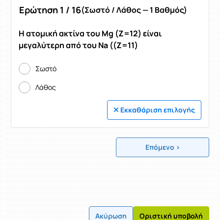
Ερώτηση 1 / 16
(Σωστό / Λάθος — 1 Βαθμός)
Η ατομική ακτίνα του Mg (Ζ=12) είναι
μεγαλύτερη από του Na ((Ζ=11)
Σωστό
Λάθος
Εκκαθάριση επιλογής