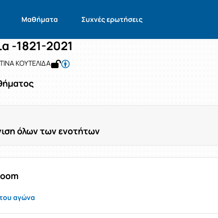
00 Χρόνια -1821-2021
9310226151
200 Χρόνια -1821-2021
Ενότητες μαθήματος
Μαθήματα
Συχνές ερωτήσεις
α -1821-2021
ΣΤΙΝΑ ΚΟΥΤΕΛΙΔΑ
θήματος
ιση όλων των ενοτήτων
room
 του αγώνα