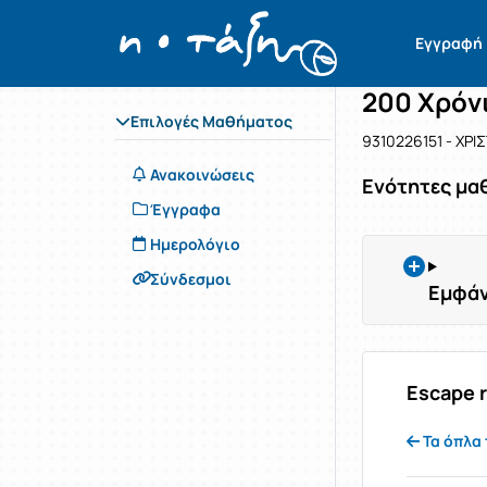
Μάθημα : 2
Κωδικός : 
Αρχική Σελίδα
Εγγραφή
200 Χρόνι
Επιλογές Μαθήματος
9310226151 - ΧΡΙ
Ανακοινώσεις
Ενότητες μα
Έγγραφα
Ημερολόγιο
Σύνδεσμοι
Εμφάν
Escape 
Τα όπλα