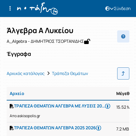
Σύνδεση
Μάθημα : Άλγεβρα Α Λυκείου
Κωδικός : 4703015218
Αρχική Σελίδα
Άλγεβρα Α Λυκείου
Έγγραφα
Άλγεβρα Α Λυκείου
A_Algebra - ΔΗΜΗΤΡΙΟΣ ΤΣΟΡΤΑΝΙΔΗΣ
Έγγραφα
Αρχικός κατάλογος
Τράπεζα Θεμάτων
Αρχείο
Μέγεθος
ΤΡΑΠΕΖΑ ΘΕΜΑΤΩΝ ΑΛΓΕΒΡΑ ΜΕ ΛΥΣΕΙΣ 2025 2025
15.52 MB
Απο askisopolis.gr
ΤΡΑΠΕΖΑ ΘΕΜΑΤΩΝ ΑΛΓΕΒΡΑ 2025 2026
7.2 MB