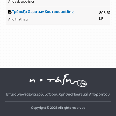
Απο askisopolis.gr
Tράπεζα Θεμάτων Κουτσουμπίδης
808.63
KB
Απο fmaths.gr
Επικοινωνία
Εγχειρίδια
Όροι Χρήσης
Πολιτική Απορρήτου
Copyright © 2026 All rights reserved