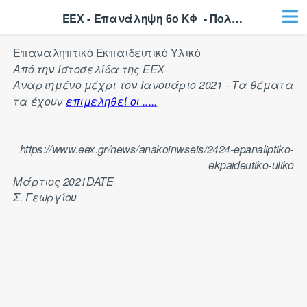
ΕΕΧ - Επανάληψη 6ο ΚΦ  - Πολλαπλής 2η
Επαναληπτικό Εκπαιδευτικό Υλικό
Από την Ιστοσελίδα της ΕΕΧ
Αναρτημένο μέχρι τον Ιανουάριο 2021 - Τα θέματα
τα έχουν
επιμεληθεί οι .....
https://www.eex.gr/news/anakoinwseis/2424-epanaliptiko-
ekpaideutiko-uliko
Μάρτιος 2021
DATE
Σ. Γεωργίου