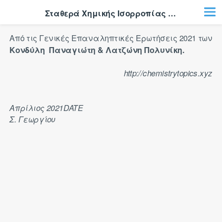
Σταθερά Xημικής Iσορροπίας - Πολλαπλής 2η
Από τις Γενικές Επαναληπτικές Ερωτήσεις 2021 των
Κονδύλη ​ Παναγιώτη & Λατζώνη Πολυνίκη.
http://chemistrytopics.xyz
Απρίλιος 2021
DATE
Σ. Γεωργίου