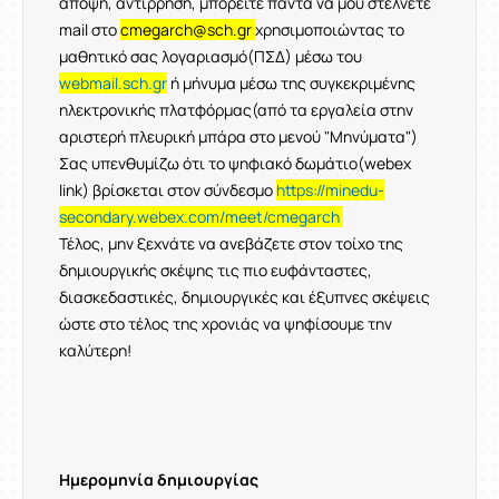
άποψη, αντίρρηση, μπορείτε πάντα να μου στέλνετε
mail στο
cmegarch@sch.gr
χρησιμοποιώντας το
μαθητικό σας λογαριασμό(ΠΣΔ) μέσω του
webmail.sch.gr
ή μήνυμα μέσω της συγκεκριμένης
ηλεκτρονικής πλατφόρμας(από τα εργαλεία στην
αριστερή πλευρική μπάρα στο μενού "Μηνύματα")
Σας υπενθυμίζω ότι το ψηφιακό δωμάτιο(webex
link) βρίσκεται στον σύνδεσμο
https://minedu-
secondary.webex.com/meet/cmegarch
Τέλος, μην ξεχνάτε να ανεβάζετε στον τοίχο της
δημιουργικής σκέψης τις πιο ευφάνταστες,
διασκεδαστικές, δημιουργικές και έξυπνες σκέψεις
ώστε στο τέλος της χρονιάς να ψηφίσουμε την
καλύτερη!
Ημερομηνία δημιουργίας