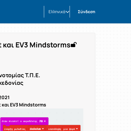
Ελληνικά
Σύνδεση
t και EV3 Μindstorms
νοτομίας Τ.Π.Ε.
κεδονίας
2021
 και EV3 Μindstorms