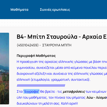
Μαθήματα
Συχνές ερωτήσεις
Β4- Μπίτη Σταυρούλα - Αρχαία 
(4501042459) - ΣΤΑΥΡΟΥΛΑ ΜΠΙΤΗ
Περιγραφή Μαθήματος
Η προσέγγιση της αρχαίας ελληνικής γλώσσας με βάση την 
γυμννασίου, συνεχίζεται μέσα από κείμενα ποικίλου περιε
διαχρονική εξέλιξη και συνέχεια της ελληνικής γλώσσας μ
ελληνική (ετυμολογία, γραμματική, συντακτικό).
///////////////////////////////////////////////////////////////////
Στα
"έγγραφα"
θα βρείτε :
τις
μεταφράσεις
των κειμένων 
ύλη του μαθήματος, τον πίνακα του ρήματος
λύω - λύομα
διευκολύνουν τη μελέτη σας. Καλή αρχή!