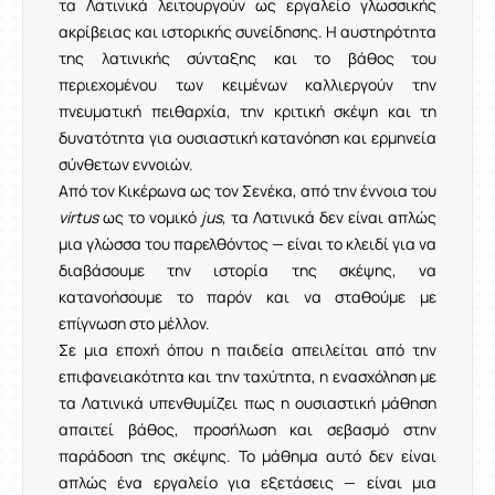
τα Λατινικά λειτουργούν ως εργαλείο γλωσσικής
ακρίβειας και ιστορικής συνείδησης. Η αυστηρότητα
της λατινικής σύνταξης και το βάθος του
περιεχομένου των κειμένων καλλιεργούν την
πνευματική πειθαρχία, την κριτική σκέψη και τη
δυνατότητα για ουσιαστική κατανόηση και ερμηνεία
σύνθετων εννοιών.
Από τον Κικέρωνα ως τον Σενέκα, από την έννοια του
virtus
ως το νομικό
jus
, τα Λατινικά δεν είναι απλώς
μια γλώσσα του παρελθόντος — είναι το κλειδί για να
διαβάσουμε την ιστορία της σκέψης, να
κατανοήσουμε το παρόν και να σταθούμε με
επίγνωση στο μέλλον.
Σε μια εποχή όπου η παιδεία απειλείται από την
επιφανειακότητα και την ταχύτητα, η ενασχόληση με
τα Λατινικά υπενθυμίζει πως η ουσιαστική μάθηση
απαιτεί βάθος, προσήλωση και σεβασμό στην
παράδοση της σκέψης. Το μάθημα αυτό δεν είναι
απλώς ένα εργαλείο για εξετάσεις — είναι μια