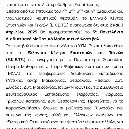
εκπαιδευτικών της Δευτεροβάθμιας Εκπαίδευσης.
ου
ου
ου
ου
Έπειτα από τις επιτυχίες του 1
, 2
, 3
και 4
Διαδικτυακού
Μαθηματικού Μαθητικού Φεστιβάλ, το Ελληνικό Κέντρο
Επιστημών και Τεχνών (Ε.Κ.Ε.ΤΕ.) ανακοίνωσε ότι στις
2
και 3
Απριλίου 2025
θα πραγματοποιηθεί το
5° Πανελλήνιο
Διαδικτυακό Μαθητικό
Μαθηματικό Φεστιβαλ
.
Το φεστιβάλ είναι υπό την αιγίδα του Υ.ΠΑΙ.Θ. και
υλοποιείται
από το
Ελληνικό Κέντρο Επιστημών και Τεχνών
(Ε.Κ.Ε.ΤΕ.)
σε συνεργασία με το Πανεπιστήμιο Θεσσαλίας
(Τμήμα Μαθηματικών, Τμήμα Ψηφιακών Συστημάτων, Τμήμα
ΤΕΦΑΑ), τις Περιφερειακές Διευθύνσεις Εκπαίδευσης
(Αττικής, Κεντρ. Μακεδονίας, Θεσσαλίας, Ηπείρου, Δυτ.
Ελλάδας, Δυτ. Μακεδονίας, Ιονίων Νήσων) και τις Διευθύνσεις
Δευτεροβάθμιας Εκπαίδευσης (Καρδίτσας, Λάρισας,
Τρικάλων, Κατερίνης, Δυτ. Θεσσαλονίκης). Π
ροτείνεται να το
παρακολουθήσουν όλοι/ες οι μαθητές/ριες Γυμνασίων και
Λυκείων της χώρας, αλλά και Ελληνικών σχολείων του
εξωτερικού.
Το περιεχόμενο του φεστιβάλ είναι κατάλληλο, για
να το παρακολουθήσουν και όλοι οι εκπαιδευτικοί, καθώς και