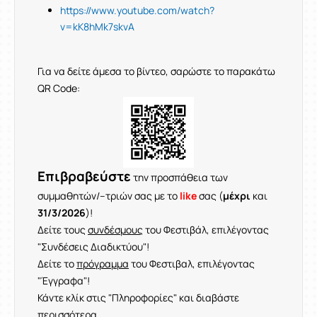
https://www.youtube.com/watch?
v=kK8hMk7skvA
Για να δείτε άμεσα το βίντεο, σαρώστε το παρακάτω
QR Code:
Επιβραβεύστε
την προσπάθεια των
συμμαθητών/–τριών σας με το
like
σας (
μέχρι
και
31/3/2026
)!
Δείτε τους
συνδέσμους
του Φεστιβάλ, επιλέγοντας
"Συνδέσεις Διαδικτύου"!
Δείτε το
πρόγραμμα
του Φεστιβαλ, επιλέγοντας
"Έγγραφα"!
Κάντε κλίκ στις "Πληροφορίες" και διαβάστε
περισσότερα ...