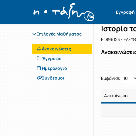
Μάθημα : Ι
Κωδικός : 
Αρχική Σελίδα
Εγγραφή
Ιστορία τ
Επιλογές Μαθήματος
EL896123 - ΕΛΕΥΘ
Ανακοινώσεις
Ανακοινώσει
Έγγραφα
Ημερολόγιο
Σύνδεσμοι
Εμφάνισε
Ανακοίνωση
Ανακοίνωση